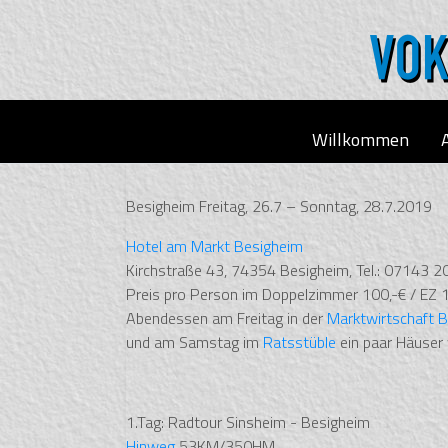
Willkommen
Besigheim Freitag, 26.7 – Sonntag, 28.7.2019
Hotel am Markt Besigheim
Kirchstraße 43, 74354 Besigheim, Tel.: 07143 
Preis pro Person im Doppelzimmer 100,-€ / EZ 1
Abendessen am Freitag in der
Marktwirtschaft 
und am Samstag im
Ratsstüble
ein paar Häuser 
1.Tag: Radtour Sinsheim - Besigheim
Hinweg
53KM/350HM