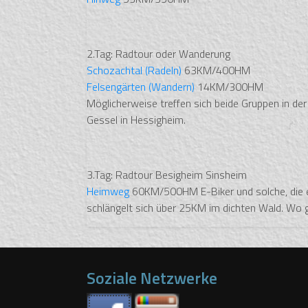
2.Tag: Radtour oder Wanderung
Schozachtal (Radeln)
63KM/400HM
Felsengärten (Wandern)
14KM/300HM
Möglicherweise treffen sich beide Gruppen in de
Gessel in Hessigheim.
3.Tag: Radtour Besigheim Sinsheim
Heimweg
60KM/500HM E-Biker und solche, die es
schlängelt sich über 25KM im dichten Wald. Wo
Soziale Netzwerke